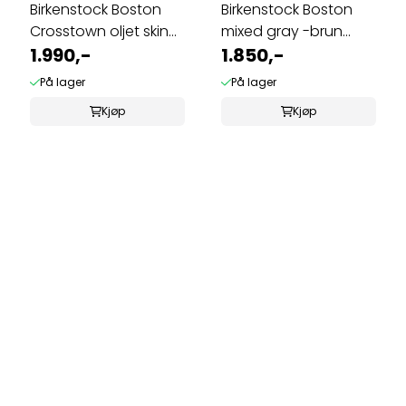
Birkenstock Boston
Birkenstock Boston
Crosstown oljet skinn
mixed gray -brun
svart ...
1.990,-
semsket skinn ...
1.850,-
På lager
På lager
Kjøp
Kjøp