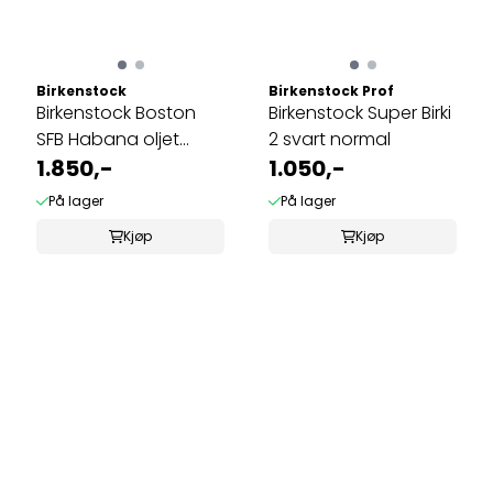
Birkenstock
Birkenstock Prof
Birkenstock Boston
Birkenstock Super Birki
SFB Habana oljet
2 svart normal
skinn smal ...
1.850,-
1.050,-
På lager
På lager
Kjøp
Kjøp