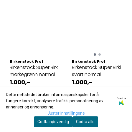
Birkenstock Prof
Birkenstock Prof
Birkenstock Super Birki
Birkenstock Super Birki
mørkegrønn normal
svart normal
1.000,-
1.000,-
På lager
På lager
Dette nettstedet bruker informasjonskapsler for å
Drevet av
Kjøp
Kjøp
fungere korrekt, analysere trafikk, personalisering av
annonser og annonsering.
Juster innstillingene
Godta nødvendig
Godta alle