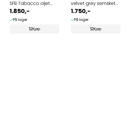
SFB Tabacco oljet
velvet grey semsket
skinn normal ...
1.850,-
skinn ...
1.750,-
På lager
På lager
Kjøp
Kjøp