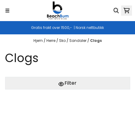
Hopp til innhold
Gratis frakt over 1500,- | Norsk nettbutikk
Hjem
/
Herre
/
Sko
/
Sandaler
/
Clogs
Clogs
Filter