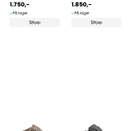
normal
1.750,-
skinn normal ...
1.850,-
På lager
På lager
Kjøp
Kjøp