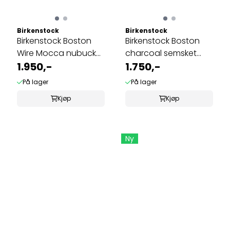
Birkenstock
Birkenstock
Birkenstock Boston
Birkenstock Boston
Wire Mocca nubuck
charcoal semsket
skinn normal
1.950,-
skinn normal
1.750,-
På lager
På lager
Kjøp
Kjøp
Ny