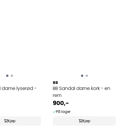
BB
l dame lyserød -
BB Sandal dame kork - en
rem
900,-
På lager
Kjøp
Kjøp