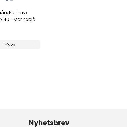
åndkle i myk
x140 - Marineblå
Kjøp
Nyhetsbrev