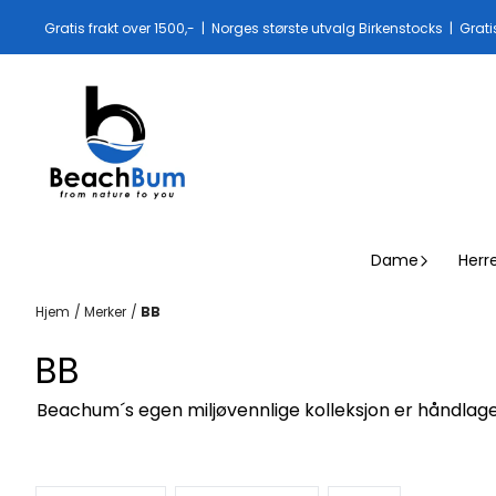
Hopp til innhold
Gratis frakt over 1500,- | Norges største utvalg Birkenstocks | Grati
Dame
Herr
Hjem
/
Merker
/
BB
BB
Beachum´s egen miljøvennlige kolleksjon er håndlaget 