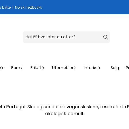
s bytte | Norsk nettbutikk
e
Barn
Friluft
Utemøbler
Interiør
Salg
P
i Portugal. Sko og sandaler i vegansk skinn, resirkulert 
økologisk bomull.