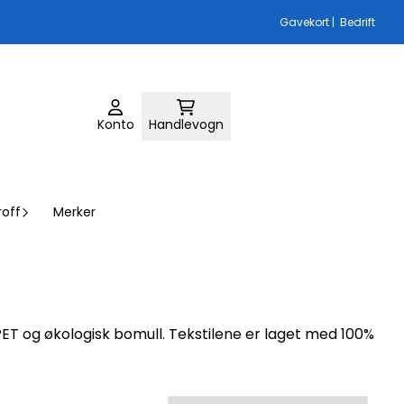
Gavekort
|
Bedrift
Konto
Handlevogn
roff
Merker
rPET og økologisk bomull. Tekstilene er laget med 100%