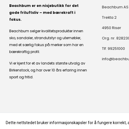
Beachbum er en nisjebutikk for det
Beachbum AS
gode friluftsliv – med bærekraft i
Trekta 2
fokus.
4950 Risør
Beachbum selger kvalitetsprodukter innen
sko, sandaler, strandutstyr og utemøbler,
Org. nr. 8282
med et særlig fokus på merker som har en
Tlf:
99251000
bærekraftig profil.
info@beachb
Vi er kjent for et av landets største utvalg av
Birkenstock, og har over 10 års erfaring innen
sport og fritid.
Dette nettstedet bruker informasjonskapsler for å fungere korrekt, 