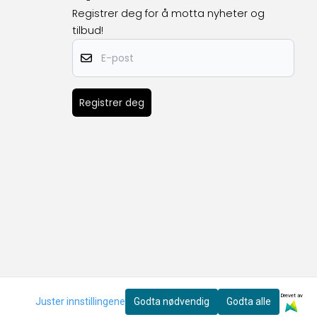
Registrer deg for å motta nyheter og
tilbud!
E-post
Registrer deg
Drevet av
Juster innstillingene
Godta nødvendig
Godta alle