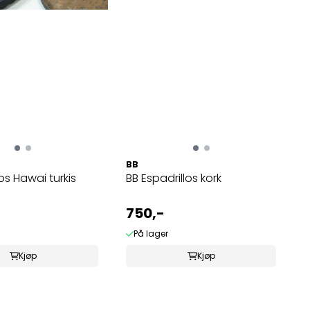
BB
ops Hawai turkis
BB Espadrillos kork
750,-
På lager
Kjøp
Kjøp