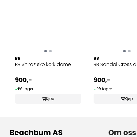
BB
BB
BB Shiraz sko kork dame
BB Sandal Cross 
900,-
900,-
På lager
På lager
Kjøp
Kjøp
Beachbum AS
Om oss