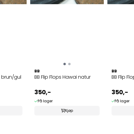
BB
BB
i brun/gul
BB Flip Flops Hawai natur
BB Flip Fl
350,-
350,-
På lager
På lager
Kjøp