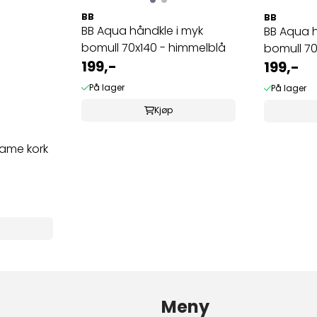
BB
BB
BB Aqua håndkle i myk
BB Aqua h
bomull 70x140 - himmelblå
bomull 70
199,-
199,-
På lager
På lager
Kjøp
dame kork
Meny