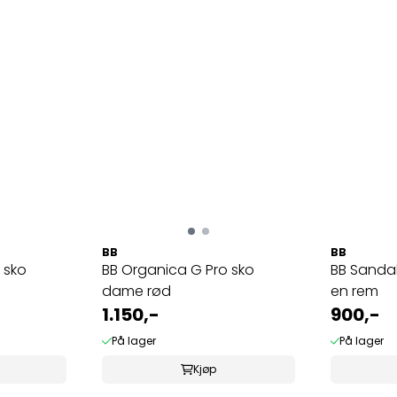
BB
BB
 sko
BB Organica G Pro sko
BB Sanda
dame rød
en rem
1.150,-
900,-
På lager
På lager
Kjøp