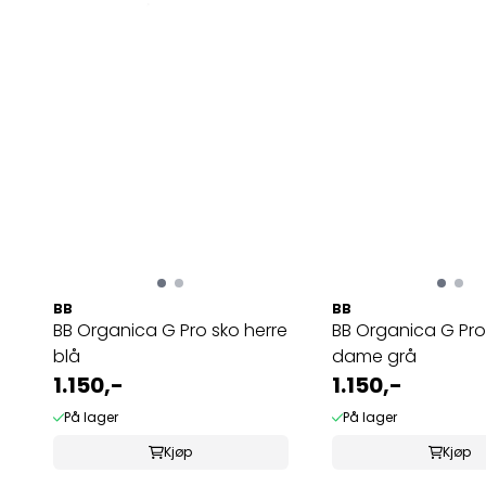
BB
BB
BB Organica G Pro sko herre
BB Organica G Pro
blå
dame grå
1.150,-
1.150,-
På lager
På lager
Kjøp
Kjøp