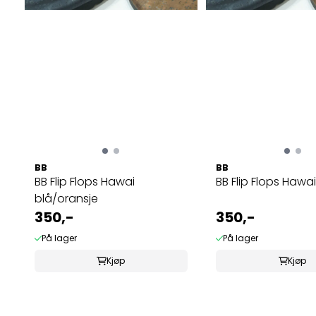
BB
BB
BB Flip Flops Hawai
BB Flip Flops Hawa
blå/oransje
350,-
350,-
På lager
På lager
Kjøp
Kjøp