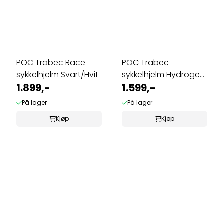
POC Trabec Race
POC Trabec
sykkelhjelm Svart/Hvit
sykkelhjelm Hydrogen
1.899,-
Hvit
1.599,-
På lager
På lager
Kjøp
Kjøp