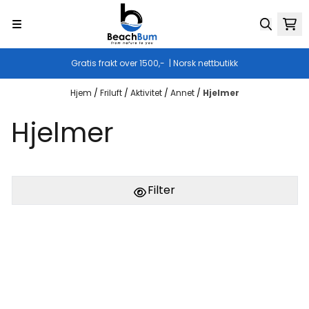
Hopp til innhold
Gratis frakt over 1500,- | Norsk nettbutikk
Hjem
/
Friluft
/
Aktivitet
/
Annet
/
Hjelmer
Hjelmer
Filter