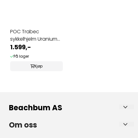
POC Trabec
sykkelhjelm Uranium
Svart
1.599,-
På lager
Kjøp
Beachbum AS
Beachbum er en nisjebutikk for det gode friluftsliv
Om oss
– med bærekraft i fokus.
Beachbum AS
Beachbum selger kvalitetsprodukter innen sko, sandaler,