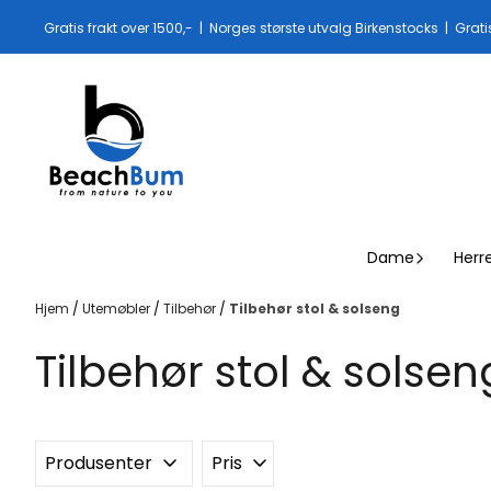
Hopp til innhold
Gratis frakt over 1500,- | Norges største utvalg Birkenstocks | Grati
Dame
Herr
Hjem
/
Utemøbler
/
Tilbehør
/
Tilbehør stol & solseng
Tilbehør stol & solsen
Produsenter
Pris