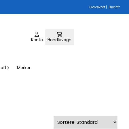
Gavekort
|
Bedrift
Konto
Handlevogn
roff
Merker