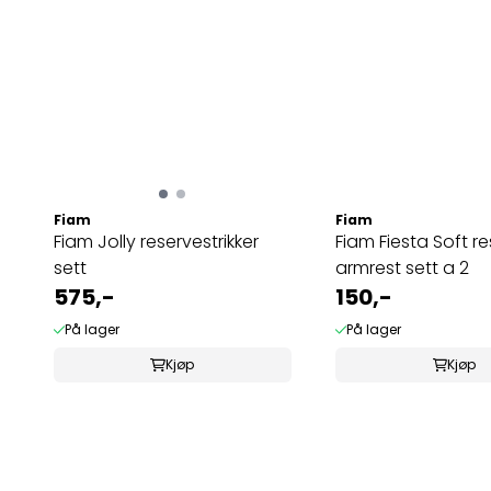
Fiam
Fiam
Fiam Jolly reservestrikker
Fiam Fiesta Soft r
sett
armrest sett a 2
575,-
150,-
På lager
På lager
Kjøp
Kjøp