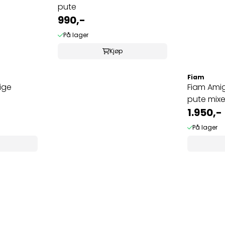
pute
990,-
På lager
Kjøp
Fiam
ige
Fiam Ami
pute mixe
1.950,-
På lager