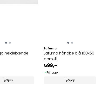
Lafuma
go heldekkende
Lafuma håndkle blå 180x60
bomull
599,-
På lager
Kjøp
Kjøp