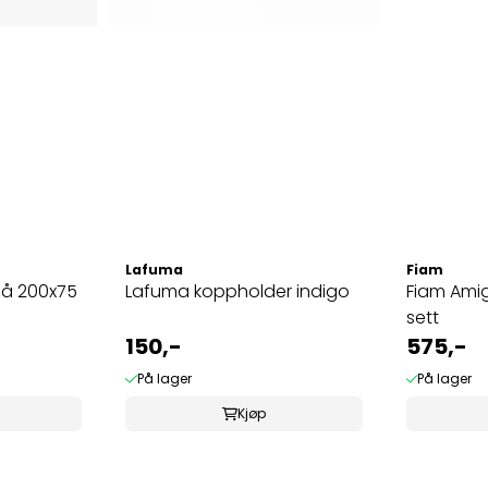
Lafuma
Fiam
lå 200x75
Lafuma koppholder indigo
Fiam Amig
sett
150,-
575,-
På lager
På lager
Kjøp