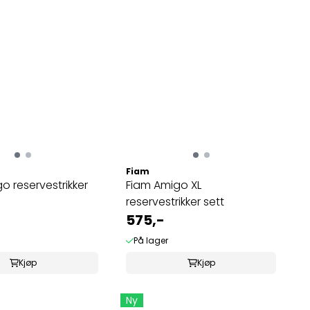
Fiam
o reservestrikker
Fiam Amigo XL
reservestrikker sett
575,-
På lager
Kjøp
Kjøp
Ny