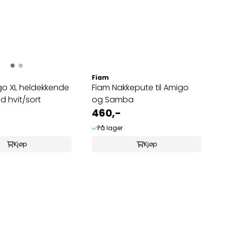
Fiam
go XL heldekkende
Fiam Nakkepute til Amigo
d hvit/sort
og Samba
460,-
På lager
Kjøp
Kjøp