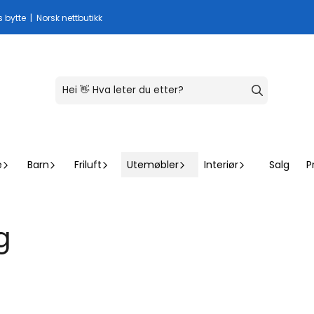
s bytte | Norsk nettbutikk
e
Barn
Friluft
Utemøbler
Interiør
Salg
P
g