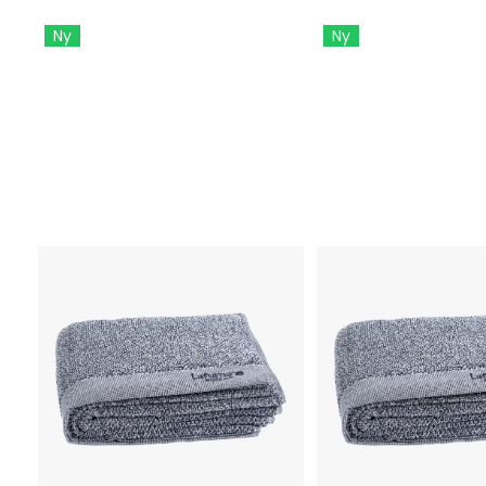
Ny
Ny