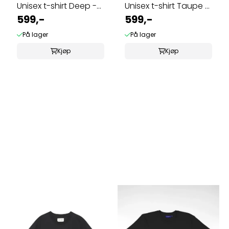
Unisex t-shirt Deep -
Unisex t-shirt Taupe -
lilla
599,-
beige
599,-
På lager
På lager
Kjøp
Kjøp