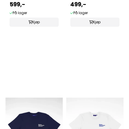
sort
599,-
499,-
På lager
På lager
Kjøp
Kjøp