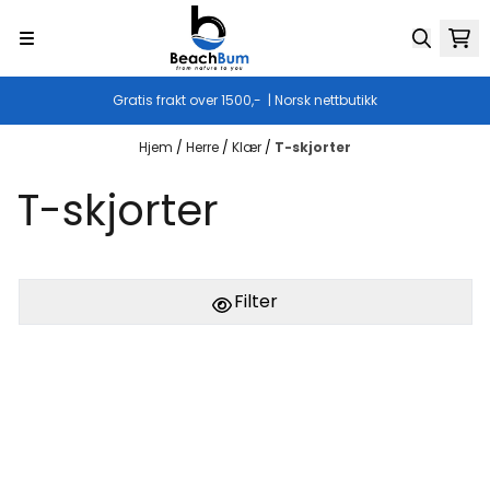
Hopp til innhold
Gratis frakt over 1500,- | Norsk nettbutikk
Hjem
/
Herre
/
Klær
/
T-skjorter
T-skjorter
Filter