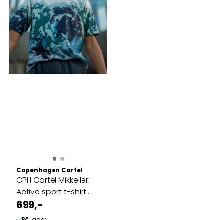
Copenhagen Cartel
CPH Cartel Mikkeller
Active sport t-shirt
unisex
699,-
På lager