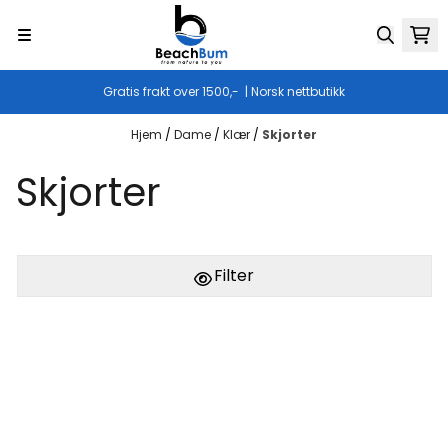
Hopp til innhold
Gratis frakt over 1500,- | Norsk nettbutikk
Hjem
/
Dame
/
Klær
/
Skjorter
Skjorter
Filter