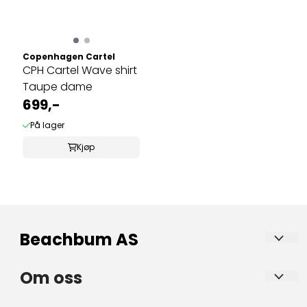
Copenhagen Cartel
CPH Cartel Wave shirt
Taupe dame
699,-
På lager
Kjøp
Beachbum AS
Beachbum er en nisjebutikk for det gode friluftsliv
Om oss
– med bærekraft i fokus.
Beachbum AS
Beachbum selger kvalitetsprodukter innen sko, sandaler,