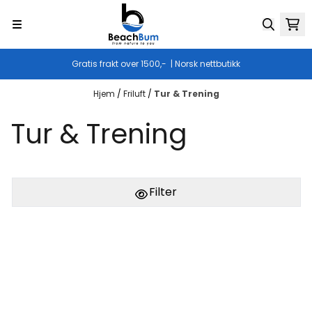
Hopp til innhold
Gratis frakt over 1500,- | Norsk nettbutikk
Hjem
/
Friluft
/
Tur & Trening
Tur & Trening
Filter