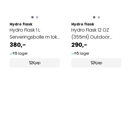
Hydro flask
Hydro flask
Hydro Flask 1 L
Hydro Flask 12 OZ
Serveringsbolle m lokk
(355ml) Outdoor
Cactus
380,-
Tumbler Birch
290,-
På lager
På lager
Kjøp
Kjøp