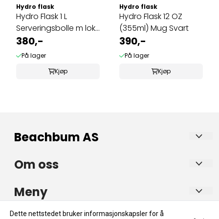
Hydro flask
Hydro flask
Hydro Flask 1 L
Hydro Flask 12 OZ
Serveringsbolle m lokk
(355ml) Mug Svart
Birch
380,-
390,-
På lager
På lager
Kjøp
Kjøp
Beachbum AS
Beachbum er en nisjebutikk for det gode friluftsliv
Om oss
– med bærekraft i fokus.
Beachbum AS
Beachbum selger kvalitetsprodukter innen sko, sandaler,
Meny
strandutstyr og utemøbler, med et særlig fokus på merker
Trekta 2
som har en bærekraftig profil.
Blogg
Dette nettstedet bruker informasjonskapsler for å
4950 Risør