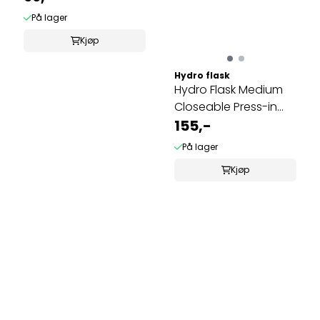
På lager
Kjøp
Hydro flask
Hydro Flask Medium
Closeable Press-in
Lokk Svart
155,-
På lager
Kjøp