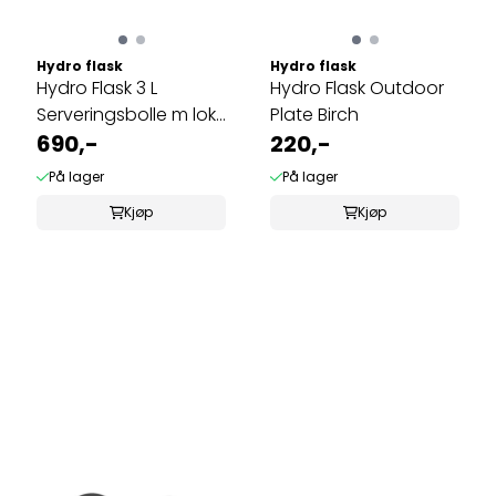
Hydro flask
Hydro flask
Hydro Flask 3 L
Hydro Flask Outdoor
Serveringsbolle m lokk
Plate Birch
Cactus
690,-
220,-
På lager
På lager
Kjøp
Kjøp