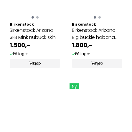
Birkenstock
Birkenstock
Birkenstock Arizona
Birkenstock Arizona
SFB Mink nubuck skinn
Big buckle habana
smal ...
1.500,-
skinn smal
1.800,-
På lager
På lager
Kjøp
Kjøp
Ny