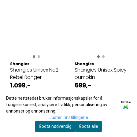
Shangies
Shangies
Shangies Unisex No2
Shangies Unisex Spicy
Rebel Ranger
pumpkin
1.099,-
599,-
På lager
På lager
Dette nettstedet bruker informasjonskapsler for å
Drevet av
Kjøp
Kjøp
fungere korrekt, analysere trafikk, personalisering av
annonser og annonsering.
Juster innstillingene
Godta nødvendig
Godta alle