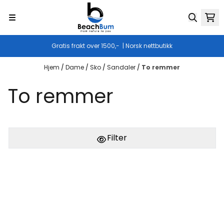
Hopp til innhold
Gratis frakt over 1500,- | Norsk nettbutikk
Hjem
/
Dame
/
Sko
/
Sandaler
/
To remmer
To remmer
Filter