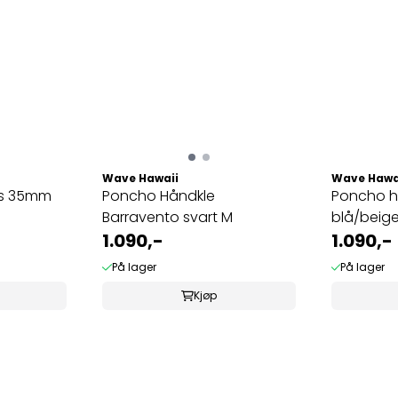
Wave Hawaii
Wave Hawa
as 35mm
Poncho Håndkle
Poncho h
Barravento svart M
blå/beige
1.090,-
1.090,-
På lager
På lager
Kjøp