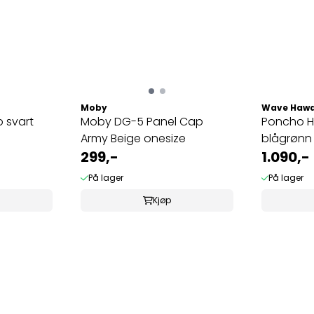
Moby
Wave Hawa
 svart
Moby DG-5 Panel Cap
Poncho Hå
Army Beige onesize
blågrønn 
299,-
1.090,-
På lager
På lager
Kjøp