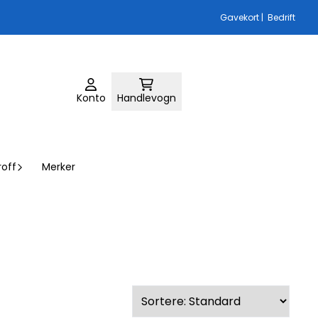
Gavekort
|
Bedrift
Konto
Handlevogn
roff
Merker