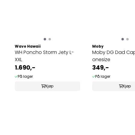
Wave Hawaii
Moby
WH Poncho Storm Jety L-
Moby DG Dad Cap
XXL
onesize
1.690,-
349,-
På lager
På lager
Kjøp
Kjøp