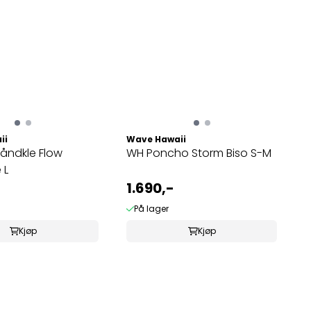
ii
Wave Hawaii
åndkle Flow
WH Poncho Storm Biso S-M
 L
1.690,-
På lager
Kjøp
Kjøp