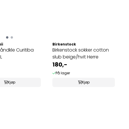
ii
Birkenstock
ndkle Curitiba
Birkenstock sokker cotton
L
slub beige/hvit Herre
180,-
På lager
Kjøp
Kjøp