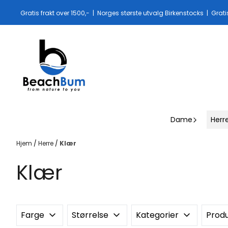
Hopp til innhold
Gratis frakt over 1500,- | Norges største utvalg Birkenstocks | Grati
Dame
Herr
Hjem
/
Herre
/
Klær
Klær
Farge
Størrelse
Kategorier
Prod