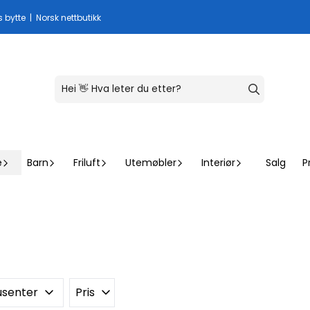
s bytte | Norsk nettbutikk
e
Barn
Friluft
Utemøbler
Interiør
Salg
P
usenter
Pris