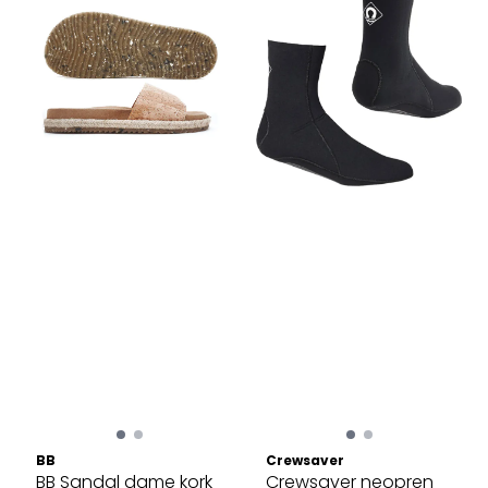
BB
Crewsaver
BB Sandal dame kork
Crewsaver neopren