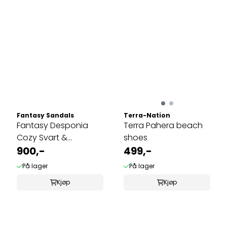
Fantasy Sandals
Terra-Nation
Fantasy Desponia
Terra Pahera beach
Cozy Svart &
shoes
Hvit,skinn
900,-
499,-
På lager
På lager
Kjøp
Kjøp