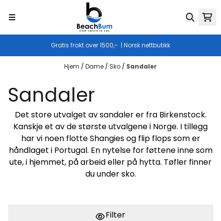
Hopp til innhold
Gratis frakt over 1500,- | Norsk nettbutikk
Hjem
/
Dame
/
Sko
/
Sandaler
Sandaler
Det store utvalget av sandaler er fra Birkenstock.
Kanskje et av de største utvalgene i Norge. I tillegg
har vi noen flotte Shangies og flip flops som er
håndlaget i Portugal. En nytelse for føttene inne som
ute, i hjemmet, på arbeid eller på hytta. Tøfler finner
du under sko.
Filter