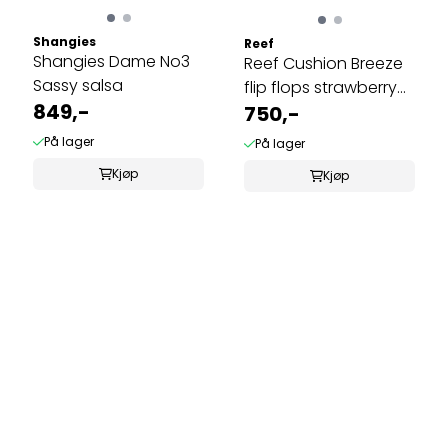
Shangies
Reef
Shangies Dame No3
Reef Cushion Breeze
Sassy salsa
flip flops strawberry
849,-
pink ...
750,-
På lager
På lager
Kjøp
Kjøp