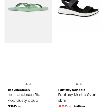
Ilse Jacobsen
Fantasy Sandals
Ilse Jacobsen Flip
Fantasy Marisa Svart,
Flop dusty aqua
skinn
390,-
800,-
1.050,-