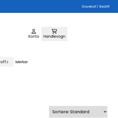
Gavekort
|
Bedrift
Konto
Handlevogn
roff
Merker